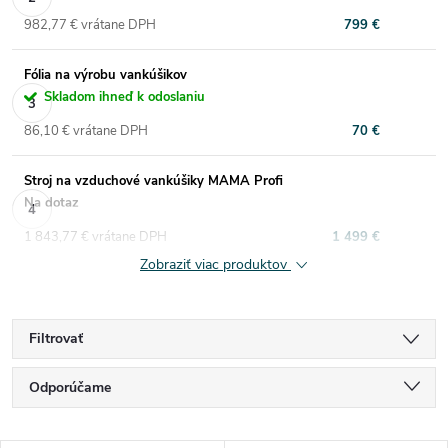
982,77 € vrátane DPH
799 €
Fólia na výrobu vankúšikov
Skladom ihneď k odoslaniu
86,10 € vrátane DPH
70 €
Stroj na vzduchové vankúšiky MAMA Profi
Na dotaz
1 843,77 € vrátane DPH
1 499 €
Zobraziť viac produktov
Filtrovať
R
Odporúčame
a
Najlacnejšie