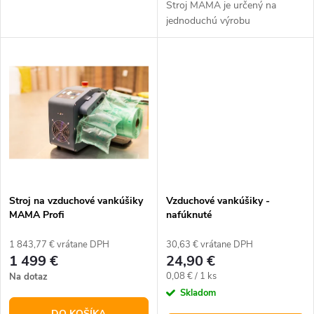
u
Stroj MAMA je určený na
u
jednoduchú výrobu
k
vzduchových vankúšikov.
Garantujeme výraznú úsporu
k
skladového priestoru, redukciou
t
ostatných obalových...
t
o
o
v
v
Stroj na vzduchové vankúšiky
Vzduchové vankúšiky -
MAMA Profi
nafúknuté
1 843,77 € vrátane DPH
30,63 € vrátane DPH
1 499 €
24,90 €
Jednotková
0,08 € / 1 ks
Na dotaz
cena:
Skladom
DO KOŠÍKA