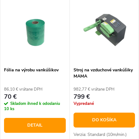
V
Najdrahšie
d
ý
Najpredávanejšie
e
p
Abecedne
n
i
i
s
e
Fólia na výrobu vankúšikov
Stroj na vzduchové vankúšiky
MAMA
p
p
86,10 € vrátane DPH
982,77 € vrátane DPH
r
70 €
799 €
r
Skladom ihneď k odoslaniu
Vypredané
o
10 ks
o
DO KOŠÍKA
d
DETAIL
d
Verzia: Standard (10m/min.)