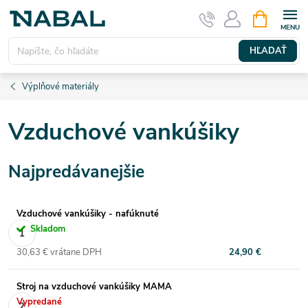
Prejsť
NÁKUPN
KOŠÍK
na
obsah
HĽADAŤ
Výplňové materiály
Vzduchové vankúšiky
Najpredávanejšie
Vzduchové vankúšiky - nafúknuté
Skladom
30,63 € vrátane DPH
24,90 €
Stroj na vzduchové vankúšiky MAMA
Vypredané