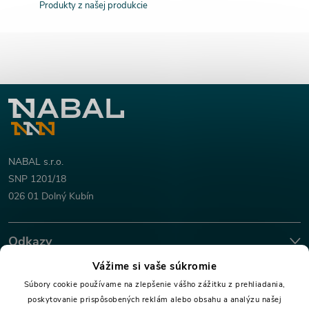
Produkty z našej produkcie
i
e
p
Z
r
v
á
k
p
NABAL s.r.o.
y
SNP 1201/18
ä
026 01 Dolný Kubín
v
t
ý
Odkazy
p
i
Vážime si vaše súkromie
Dokumenty
Súbory cookie používame na zlepšenie vášho zážitku z prehliadania,
i
e
poskytovanie prispôsobených reklám alebo obsahu a analýzu našej