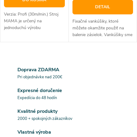
DETAIL
Verzia: Profi (30m/min.) Stroj
MAMA je určený na
Fixačné vankúšiky, ktoré
jednoduchú výrobu
môžete okamžite použiť na
vzduchových vankúšikov.
balenie zásielok. Vankúšiky sme
Garantujeme výraznú úsporu
nafúkli a pošleme vám ich vo
skladového priestoru, redukciou
vreci s objemom 250 litrov. K
ostatných obalových...
dispozícii budete mať 400 ks...
O
v
Doprava ZDARMA
Pri objednávke nad 200€
l
Expresné doručenie
á
Expedícia do 48 hodín
d
Kvalitné produkty
a
2000 + spokojných zákazníkov
c
Vlastná výroba