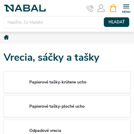
Prejsť
NÁKUPN
KOŠÍK
na
obsah
HĽADAŤ
Domov
Vrecia, sáčky a tašky
Papierové tašky-krútene ucho
Papierové tašky-ploché ucho
Odpadové vrecia