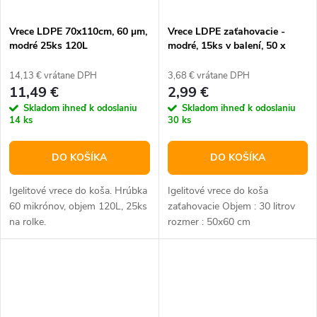
Vrece LDPE 70x110cm, 60 µm,
Vrece LDPE zaťahovacie -
modré 25ks 120L
modré, 15ks v balení, 50 x
60cm
14,13 € vrátane DPH
3,68 € vrátane DPH
11,49 €
2,99 €
Skladom ihneď k odoslaniu
Skladom ihneď k odoslaniu
14 ks
30 ks
DO KOŠÍKA
DO KOŠÍKA
Igelitové vrece do koša. Hrúbka
Igelitové vrece do koša
60 mikrónov, objem 120L, 25ks
zaťahovacie Objem : 30 litrov
na rolke.
rozmer : 50x60 cm