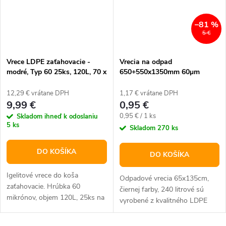
–81 %
5 €
Vrece LDPE zaťahovacie -
Vrecia na odpad
modré, Typ 60 25ks, 120L, 70 x
650+550x1350mm 60μm
100cm
Čierne 240l
12,29 € vrátane DPH
1,17 € vrátane DPH
9,99 €
0,95 €
Jednotková
0,95 € / 1 ks
Skladom ihneď k odoslaniu
5 ks
cena:
Skladom
270 ks
DO KOŠÍKA
DO KOŠÍKA
Igelitové vrece do koša
Odpadové vrecia 65x135cm,
zaťahovacie. Hrúbka 60
čiernej farby, 240 litrové sú
mikrónov, objem 120L, 25ks na
vyrobené z kvalitného LDPE
rolke.
materiálu. Balenie od 1 ks.