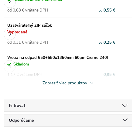
Skladom ihneď k odoslaniu
od 0,68 € vrátane DPH
0,55 €
od
Uzatvárateľný ZIP sáčok
Vypredané
od 0,31 € vrátane DPH
0,25 €
od
Vrecia na odpad 650+550x1350mm 60μm Čierne 240l
Skladom
1,17 € vrátane DPH
0,95 €
Zobraziť viac produktov
Filtrovať
R
Odporúčame
Najlacnejšie