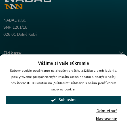
á
p
NABAL s.r.o.
SNP 1201/18
ä
026 01 Dolný Kubín
t
Odkazy
i
Vážime si vaše súkromie
Dokumenty
Súbory cookie používame na zlepšenie vášho zážitku z prehliadania,
e
poskytovanie prispôsobených reklám alebo obsahu a analýzu našej
návštevnosti. Kliknutím na „Súhlasím“ súhlasíte s naším používaním
Kontakty
súborov cookie.
Súhlasím
Copyright 2026
Nabal.sk
. Všetky práva vyhradené.
Odmietnuť
Vytvoril Shoptet
Nastavenie