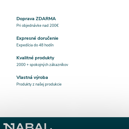
v
k
Doprava ZDARMA
Pri objednávke nad 200€
y
Expresné doručenie
v
Expedícia do 48 hodín
ý
Kvalitné produkty
p
2000 + spokojných zákazníkov
i
Vlastná výroba
s
Produkty z našej produkcie
u
Z