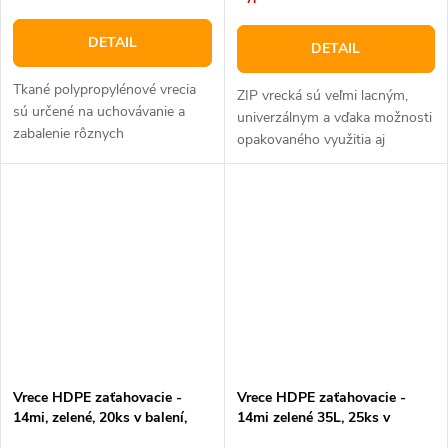
DETAIL
DETAIL
Tkané polypropylénové vrecia
ZIP vrecká sú veľmi lacným,
sú určené na uchovávanie a
univerzálnym a vďaka možnosti
zabalenie rôznych
opakovaného využitia aj
dopestovaných obilovín, osív či
ekologickým obalom. Balenie
sypkých potravín ako je múka
obsahuje 100 ks sáčku. Cena je
alebo cukor.
stanovená za jedno balenie
(100 ks)
Vrece HDPE zaťahovacie -
Vrece HDPE zaťahovacie -
14mi, zelené, 20ks v balení,
14mi zelené 35L, 25ks v
45L, 60 x 60cm
balení, 53 x 60cm