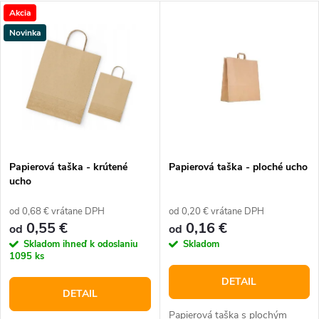
a
V
Akcia
Najdrahšie
d
Novinka
ý
Najpredávanejšie
e
p
Abecedne
n
i
i
s
e
Papierová taška - krútené
Papierová taška - ploché ucho
ucho
p
p
od 0,68 € vrátane DPH
od 0,20 € vrátane DPH
r
0,55 €
0,16 €
od
od
r
Skladom ihneď k odoslaniu
Skladom
o
1095 ks
o
DETAIL
d
DETAIL
Papierová taška s plochým