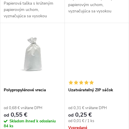
d
u
Papierová taška s krúteným
papierovým uchom,
papierovým uchom,
u
vyznačujúca sa vysokou
vyznačujúca sa vysokou
k
nosnosťou.
nosnosťou.
k
t
t
o
o
v
v
Polypropylénové vrecia
Uzatvárateľný ZIP sáčok
od 0,68 € vrátane DPH
od 0,31 € vrátane DPH
0,55 €
0,25 €
od
od
Jednotková
od 0,01 € / 1 ks
Skladom ihneď k odoslaniu
84 ks
cena:
Vypredané