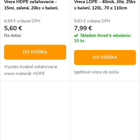
Vrece HDPE zaťahovacie -
Vrece LDPE - 40mik, žlté, 25ks
15mi, zelené, 20ks v balení,
v balení, 120L, 70 x 110cm
60L, 64 x 70cm
6,89 € vrátane DPH
9,83 € vrátane DPH
5,60 €
7,99 €
Na dotaz
Skladom ihneď k odoslaniu
10 ks
DO KOŠÍKA
DO KOŠÍKA
Vysoko kvaliné zaťahovacie
Igelitové vrece do koša
vrece materiál: HDPE