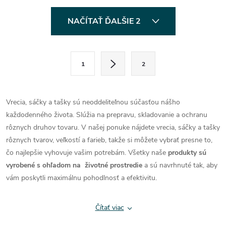
O
NAČÍTAŤ ĎALŠIE 2
v
l
S
1
2
t
á
r
d
á
Vrecia, sáčky a tašky sú neoddeliteľnou súčasťou nášho
a
n
každodenného života. Slúžia na prepravu, skladovanie a ochranu
k
rôznych druhov tovaru.
V našej ponuke nájdete vrecia, sáčky a tašky
c
o
rôznych tvarov, veľkostí a farieb, takže si môžete vybrať presne to,
i
čo najlepšie vyhovuje vašim potrebám. Všetky naše
produkty sú
v
vyrobené s ohľadom na životné prostredie
a sú navrhnuté tak, aby
a
e
vám poskytli maximálnu pohodlnosť a efektivitu.
n
p
i
Čítať viac
e
r