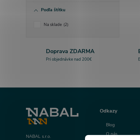
Podľa štítku
Na sklade
2
Doprava ZDARMA
Pri objednávke nad 200€
E
Z
á
Odkazy
p
Blog
O nás
NABAL s.r.o.