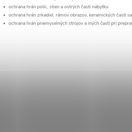
ochrana hrán políc, stien a ostrých časti nábytku
v
ochrana hrán zrkadiel, rámov obrazov, keramických častí sa
k
ochrana hrán priemyselných strojov a iných častí pri prepra
y
v
ý
p
s
u