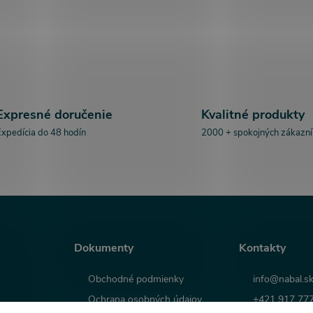
Expresné doručenie
Kvalitné produkty
xpedícia do 48 hodín
2000 + spokojných zákazn
Dokumenty
Kontakty
Obchodné podmienky
info@nabal.s
Ochrana osobných údajov
+421 917 77