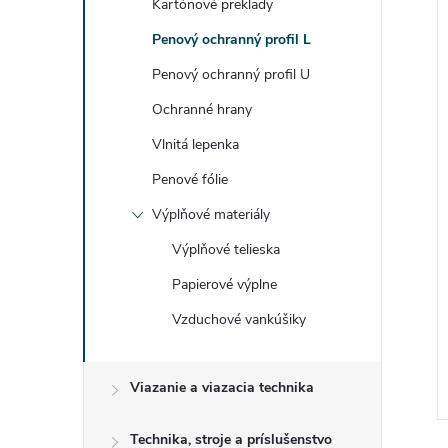
Kartónové preklady
i
i
Penový ochranný profil L
Penový ochranný profil U
Ochranné hrany
Vlnitá lepenka
Penové fólie
Výplňové materiály
Výplňové telieska
Papierové výplne
Vzduchové vankúšiky
Viazanie a viazacia technika
Technika, stroje a príslušenstvo