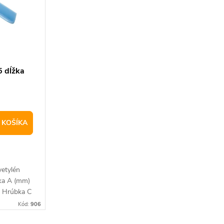
5 dĺžka
 KOŠÍKA
yetylén
rka A (mm)
3 Hrúbka C
 kg/ks.
Kód:
906