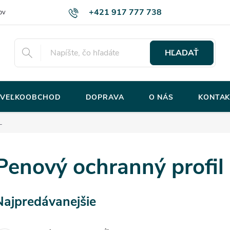
+421 917 777 738
ov
HĽADAŤ
VEĽKOOBCHOD
DOPRAVA
O NÁS
KONTAK
L
Penový ochranný profil
Najpredávanejšie