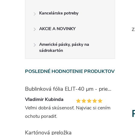
Kancelárske potreby
AKCIE A NOVINKY
Z
l
Americké pásky, pásky na
sádrokartón
POSLEDNÉ HODNOTENIE PRODUKTOV
Bublinková fólia ELIT-40 μm - priemer bubliny 1cm
i
Vladimir Kubinda
Veľmi dobrá skúsenosť. Najviac si cením
ochotu poradiť.
r
Kartónová preložka