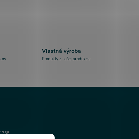
Vlastná výroba
íkov
Produkty z našej produkcie
k
7 738