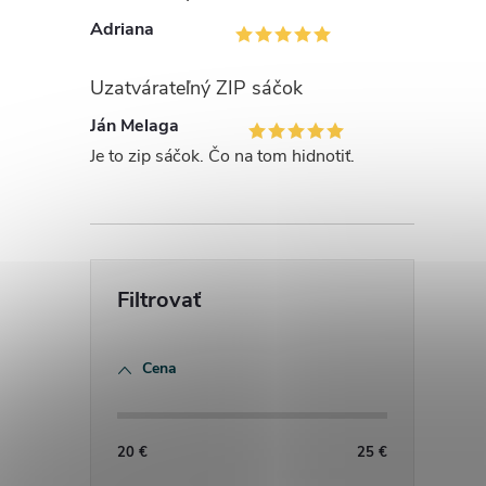
Adriana
Uzatvárateľný ZIP sáčok
Ján Melaga
Je to zip sáčok. Čo na tom hidnotiť.
i
Cena
20
€
25
€