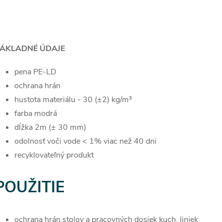
t
o
O
o
v
v
v
ÁKLADNÉ ÚDAJE
pena PE-LD
á
ochrana hrán
d
hustota materiálu - 30 (±2) kg/m³
farba modrá
a
dĺžka 2m (± 30 mm)
c
odolnosť voči vode < 1% viac než 40 dni
recyklovateľný produkt
e
POUŽITIE
p
ochrana hrán stolov a pracovných dosiek kuch. liniek