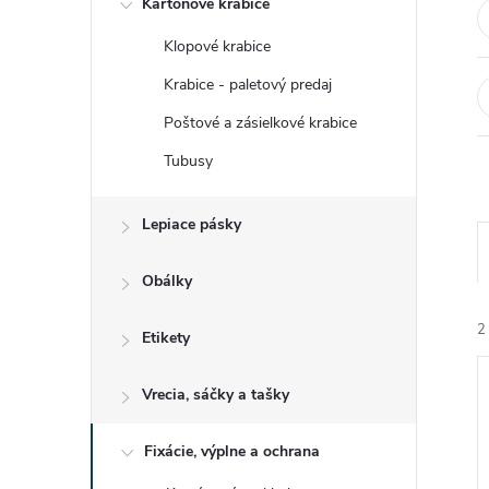
Kartónové krabice
n
Klopové krabice
ý
Krabice - paletový predaj
p
Poštové a zásielkové krabice
Tubusy
a
Lepiace pásky
n
e
Obálky
2
l
Etikety
Vrecia, sáčky a tašky
Fixácie, výplne a ochrana