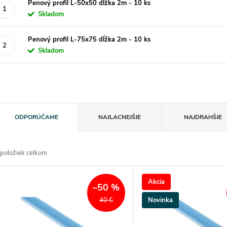
Penový profil L-50x50 dĺžka 2m - 10 ks
Skladom
Penový profil L-75x75 dĺžka 2m - 10 ks
Skladom
R
ODPORÚČAME
NAJLACNEJŠIE
NAJDRAHŠIE
a
položiek celkom
d
V
Akcia
e
–50 %
ý
Novinka
40 €
n