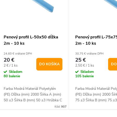
p
e
s
p
p
Penový profil L-50x50 dĺžka
Penový profil L-75x7
r
2m - 10 ks
2m - 10 ks
r
24,60 € vrátane DPH
30,75 € vrátane DPH
o
20 €
25 €
o
DO KOŠÍKA
DO
Jednotková
Jednotková
2 € / 1 ks
2,50 € / 1 ks
d
cena:
cena:
Skladom
Skladom
d
80 balenie
105 balenie
u
u
Farba Modrá Materiál Polyetylén
Farba Modrá Materiál Pol
k
(PE) Dĺžka (mm) 2000 Šírka A (mm)
(PE) Dĺžka (mm) 2000 Ší
50 ±3 Šírka B (mm) 50 ±3 Hrúbka C
75 ±3 Šírka B (mm) 75 ±
k
(mm) 10 ±1 Hmotnosť 0.1 kg/ks.
(mm) 10 ±1 Hmotnosť 0.1
Kód:
907
t