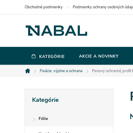
Prejsť
Obchodné podmienky
Podmienky ochrany osobných údaj
na
obsah
AKCIE A NOVINKY
KATEGÓRIE
Fixácie, výplne a ochrana
Penový ochranný profil 
Domov
B
Preskočiť
Kategórie
kategórie
o
Fólie
č