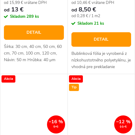
od 15,99 € vrátane DPH
od 10,46 € vrátane DPH
13 €
8,50 €
od
od
Jednotková
od 0,28 € / 1 m2
Skladom
289 ks
cena:
Skladom
21 ks
DETAIL
DETAIL
Šírka: 30 cm, 40 cm, 50 cm, 60
cm, 70 cm, 100 cm, 120 cm,
Bublinková fólia je vyrobená z
Návin: 50 m Hrúbka: 40 μm
nízkohustotného polyetylénu, je
Priemer bublinky: 3 cm Farba:
vhodná pre prekladanie
Transparentná Materiál:
krehkých a citlivých výrobkov či
Akcia
Akcia
Polyetylén
fixáciu tovaru v prepravných
obaloch.
Tip
–16 %
–12 %
9 €
11 €