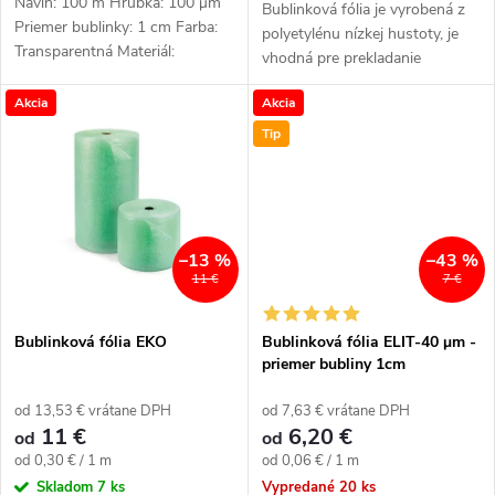
u
Návin: 100 m Hrúbka: 100 μm
Bublinková fólia je vyrobená z
Priemer bublinky: 1 cm Farba:
u
polyetylénu nízkej hustoty, je
Transparentná Materiál:
k
vhodná pre prekladanie
Polyetylén
krehkých a citlivých výrobkov
k
Akcia
Akcia
alebo fixáciu tovaru v
t
prepravných obaloch
Tip
t
o
o
v
v
–13 %
–43 %
11 €
7 €
Bublinková fólia EKO
Bublinková fólia ELIT-40 μm -
priemer bubliny 1cm
od 13,53 € vrátane DPH
od 7,63 € vrátane DPH
11 €
6,20 €
od
od
Jednotková
Jednotková
od 0,30 € / 1 m
od 0,06 € / 1 m
cena:
cena:
Skladom
7 ks
Vypredané
20 ks