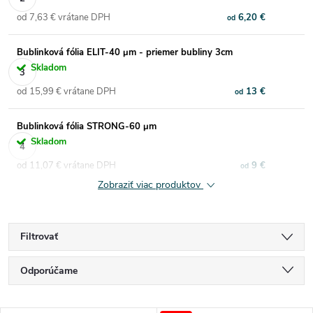
od 7,63 € vrátane DPH
6,20 €
od
Bublinková fólia ELIT-40 μm - priemer bubliny 3cm
Skladom
od 15,99 € vrátane DPH
13 €
od
Bublinková fólia STRONG-60 μm
Skladom
od 11,07 € vrátane DPH
9 €
od
Zobraziť viac produktov
Filtrovať
R
Odporúčame
a
Najlacnejšie