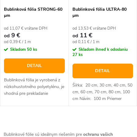
Bublinková fólia STRONG-60
Bublinková fólia ULTRA-80
μm
μm
od 11,07 € vrátane DPH
od 13,53 € vrátane DPH
9 €
11 €
od
od
Jednotková
Jednotková
od 0,39 € / 1 m
od 0,11 € / 1 m
cena:
cena:
Skladom
50 ks
Skladom ihneď k odoslaniu
27 ks
DETAIL
DETAIL
Bublinková fólia je vyrobená z
Šírka: 20 cm, 30 cm, 40 cm, 50
nízkohustotného polyetylénu, je
cm, 60 cm, 70 cm, 80 cm, 100
vhodná pre prekladanie
cm Návin: 100 m Priemer
krehkých a citlivých výrobkov či
bublinky: 1 cm Farba:
fixáciu tovaru v prepravných
Transparentná...
obaloch.
O
v
Bublinkové fólie sú ideálnym riešením pre
ochranu vašich