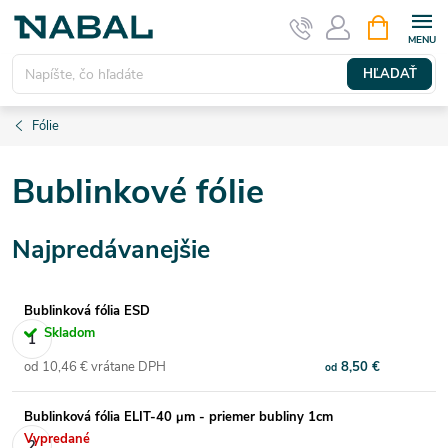
Prejsť
NÁKUPN
KOŠÍK
na
obsah
HĽADAŤ
Fólie
Bublinkové fólie
Najpredávanejšie
Bublinková fólia ESD
Skladom
od 10,46 € vrátane DPH
8,50 €
od
Bublinková fólia ELIT-40 μm - priemer bubliny 1cm
Vypredané