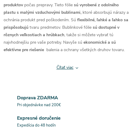
produktov
počas prepravy. Tieto fólie
sú vyrobené z odolného
l
plastu s malými vzduchovými bublinami,
ktoré absorbujú nárazy a
á
ochránia produkt pred poškodením. Sú
flexibilné, ľahké a ľahko sa
prispôsobujú
tvaru predmetov. Bublinkové fólie
sú dostupné v
d
rôznych veľkostiach a hrúbkach
, takže si môžete vybrať tú
najvhodnejšiu pre vaše potreby. Navyše sú
ekonomické a sú
a
efektívne pre riešenie
balenia a ochrany všetkých druhov tovaru.
c
Čítať viac
i
e
p
Doprava ZDARMA
r
Pri objednávke nad 200€
v
Expresné doručenie
Expedícia do 48 hodín
k