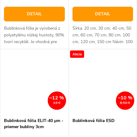
DETAIL
DETAIL
Bublinková fólia je vyrobená z
Šírka: 20 cm, 30 cm, 40 cm, 50
polyetylénu nízkej hustoty, 90%
cm, 60 cm, 70 cm, 80 cm, 100
tvorí recyklát. Je vhodná pre
cm, 120 cm, 150 cm Návin: 100
prekladanie krehkých a citlivých
m Hrúbka: 40 μm Priemer
Akcia
výrobkov alebo fixáciu tovaru v
bublinky: 1 cm Farba:
prepravných obaloch
Transparentná Materiál:...
–12 %
–10 %
13 €
8,50 €
Bublinková fólia ELIT-40 μm -
Bublinková fólia ESD
priemer bubliny 3cm