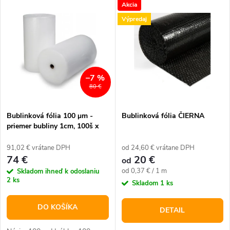
V
Akcia
Najdrahšie
d
Výpredaj
ý
Najpredávanejšie
e
p
Abecedne
n
i
–7 %
80 €
i
s
e
Bublinková fólia 100 μm -
Bublinková fólia ČIERNA
priemer bubliny 1cm, 100š x
p
100m
p
91,02 € vrátane DPH
od 24,60 € vrátane DPH
r
74 €
20 €
od
r
Jednotková
od 0,37 € / 1 m
Skladom ihneď k odoslaniu
o
2 ks
cena:
Skladom
1 ks
o
d
DO KOŠÍKA
DETAIL
d