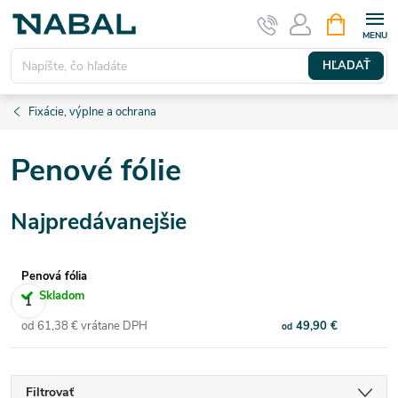
Prejsť
NÁKUPN
KOŠÍK
na
obsah
HĽADAŤ
Fixácie, výplne a ochrana
Penové fólie
Najpredávanejšie
Penová fólia
Skladom
od 61,38 € vrátane DPH
49,90 €
od
Filtrovať