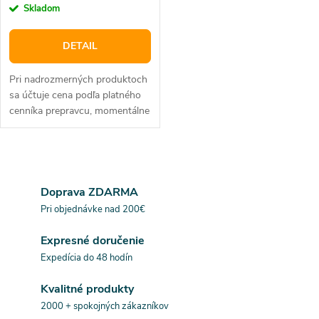
o
cena:
Skladom
o
d
DETAIL
d
u
Pri nadrozmerných produktoch
u
sa účtuje cena podľa platného
k
cenníka prepravcu, momentálne
20€ bez DPH. Penový
k
polyetylén (EPE) čiže penová
t
fólia je ľahký izolačný...
O
t
o
v
Doprava ZDARMA
o
Pri objednávke nad 200€
v
l
v
Expresné doručenie
á
Expedícia do 48 hodín
d
Kvalitné produkty
a
2000 + spokojných zákazníkov