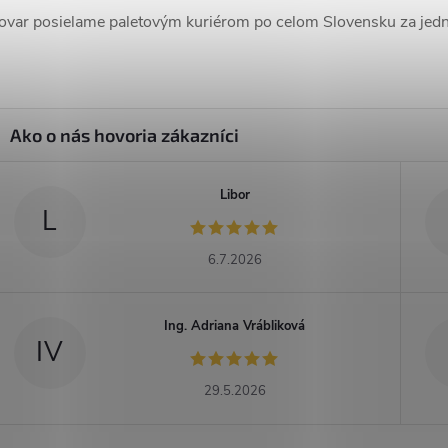
ovar posielame paletovým kuriérom po celom Slovensku za jedn
Libor
L
6.7.2026
Ing. Adriana Vrábliková
IV
29.5.2026