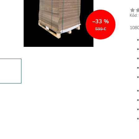
Kód:
–33 %
1080
599 €