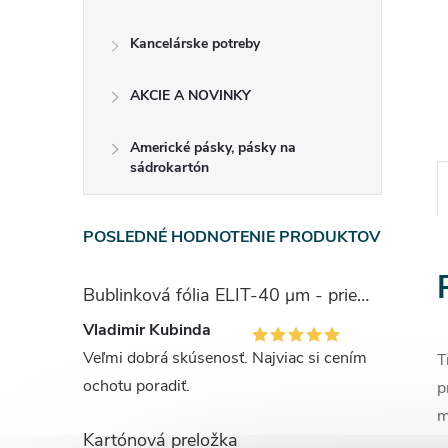
Kancelárske potreby
AKCIE A NOVINKY
Americké pásky, pásky na
sádrokartón
POSLEDNÉ HODNOTENIE PRODUKTOV
Bublinková fólia ELIT-40 μm - priemer bubliny 1cm
Vladimir Kubinda
Veľmi dobrá skúsenosť. Najviac si cením
T
ochotu poradiť.
p
m
Kartónová preložka