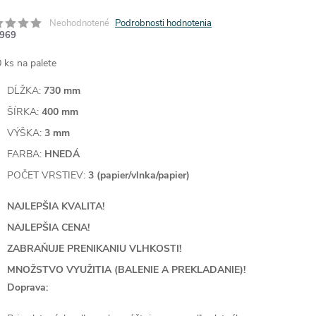
Neohodnotené
Podrobnosti hodnotenia
969
 ks na palete
DĹŽKA:
730 mm
ŠÍRKA:
400 mm
VÝŠKA:
3 mm
FARBA:
HNEDÁ
POČET VRSTIEV:
3 (papier/vlnka/papier)
NAJLEPŠIA KVALITA!
NAJLEPŠIA CENA!
ZABRAŇUJE PRENIKANIU VLHKOSTI!
MNOŽSTVO VYUŽITIA (BALENIE A PREKLADANIE)!
Doprava: