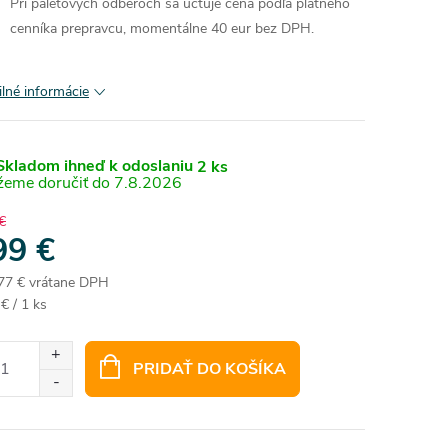
Pri paletových odberoch sa účtuje cena podľa platného
cenníka prepravcu, momentálne 40 eur bez DPH.
ilné informácie
kladom ihneď k odoslaniu
2 ks
7.8.2026
€
99 €
77 € vrátane DPH
otková
€ / 1 ks
:
PRIDAŤ DO KOŠÍKA