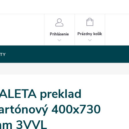
NÁKUPNÝ
KOŠÍK
Prázdny košík
Prihlásenie
TY
ALETA preklad
artónový 400x730
m 3VVL