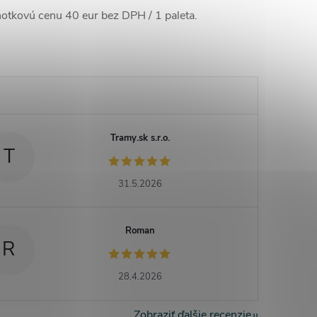
otkovú cenu 40 eur bez DPH / 1 paleta.
Tramy.sk s.r.o.
T
31.5.2026
Roman
R
28.4.2026
Zobraziť ďalšie recenzie