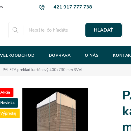
+421 917 777 738
ov
HĽADAŤ
VEĽKOOBCHOD
DOPRAVA
O NÁS
KONTAK
PALETA preklad kartónový 400x730 mm 3VVL
P
Akcia
Novinka
k
Výpredaj
m