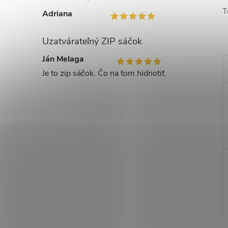
T
Adriana
Uzatvárateľný ZIP sáčok
Ján Melaga
Je to zip sáčok. Čo na tom hidnotiť.