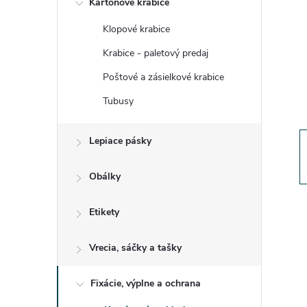
Kartónové krabice
n
Klopové krabice
ý
Krabice - paletový predaj
p
Poštové a zásielkové krabice
Tubusy
a
Lepiace pásky
n
e
Obálky
l
Etikety
Vrecia, sáčky a tašky
Fixácie, výplne a ochrana