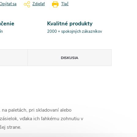
Opýtať sa
Zdieľať
Tlač
učenie
Kvalitné produkty
ín
2000 + spokojných zákazníkov
DISKUSIA
 na paletách, pri skladovaní alebo
zásielok, vďaka ich ľahkému zohnutiu v
šej strane.