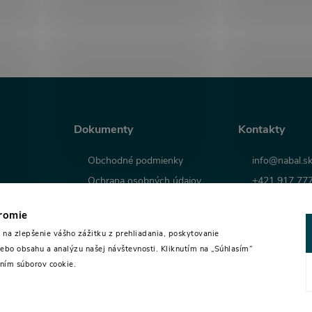
Dokumenty
Kontakty
Obchodné podmienky
info@nabal.s
Ochrana osobných údajov
+421 917 77
Odstúpenie od zmluvy
Youtube Naba
kromie
Reklamačný poriadok
Facebook Nab
na zlepšenie vášho zážitku z prehliadania, poskytovanie
Reklamačný protokol
ebo obsahu a analýzu našej návštevnosti. Kliknutím na „Súhlasím“
aním súborov cookie.