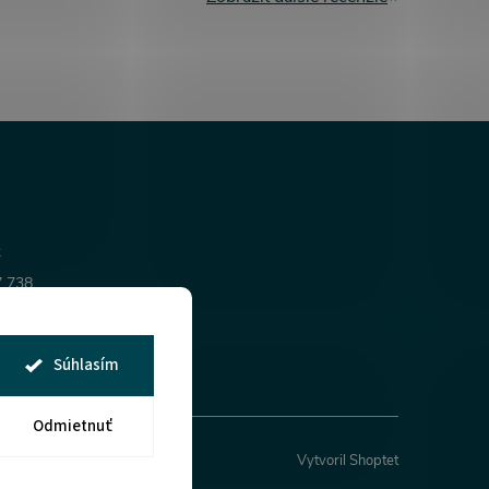
k
7 738
l
al
Súhlasím
Odmietnuť
Vytvoril Shoptet