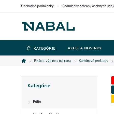
Prejsť
Obchodné podmienky
Podmienky ochrany osobných údaj
na
obsah
AKCIE A NOVINKY
KATEGÓRIE
Fixácie, výplne a ochrana
Kartónové preklady
Domov
B
Preskočiť
Kategórie
kategórie
o
Fólie
č