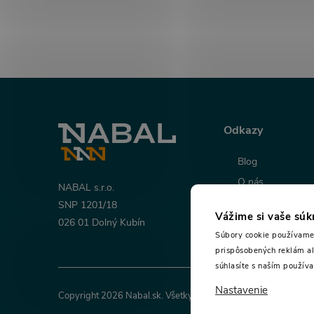
Z
á
Odkazy
p
Blog
O nás
ä
NABAL s.r.o.
Napíšte nám
SNP 1201/18
Vážime si vaše sú
t
026 01 Dolný Kubín
Súbory cookie používame 
prispôsobených reklám al
i
súhlasíte s naším použív
Nastavenie
e
Copyright 2026
Nabal.sk
. Všetky práva vyhradené.