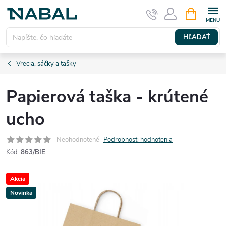
Prejsť
NÁKUPN
KOŠÍK
na
obsah
HĽADAŤ
Vrecia, sáčky a tašky
Papierová taška - krútené
ucho
Neohodnotené
Podrobnosti hodnotenia
Kód:
863/BIE
Akcia
Novinka