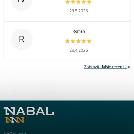
29.5.2026
Roman
R
28.4.2026
Zobraziť ďalšie recenzie
Z
á