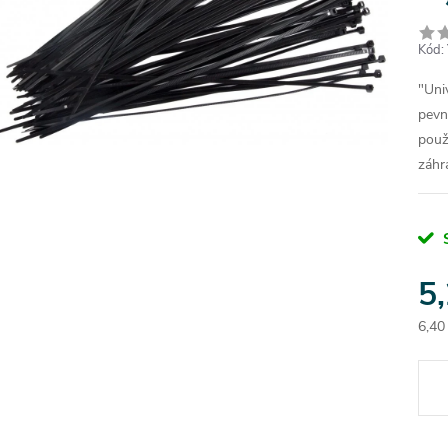
Kód:
"Uni
pevn
použi
záhr
5
6,40
Jedn
cena