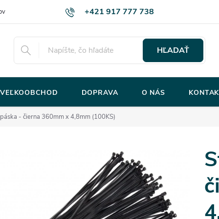
+421 917 777 738
ov
HĽADAŤ
VEĽKOOBCHOD
DOPRAVA
O NÁS
KONTAK
 páska - čierna 360mm x 4,8mm (100KS)
S
č
4