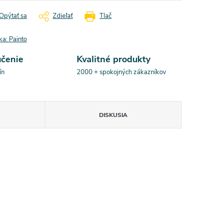
Opýtať sa
Zdieľať
Tlač
ka:
Painto
učenie
Kvalitné produkty
ín
2000 + spokojných zákazníkov
DISKUSIA