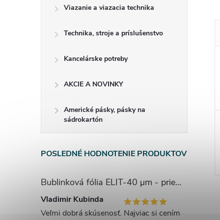
Viazanie a viazacia technika
Technika, stroje a príslušenstvo
Kancelárske potreby
AKCIE A NOVINKY
Americké pásky, pásky na
sádrokartón
POSLEDNÉ HODNOTENIE PRODUKTOV
Bublinková fólia ELIT-40 μm - priemer bubliny 1cm
Vladimir Kubinda
Veľmi dobrá skúsenosť. Najviac si cením