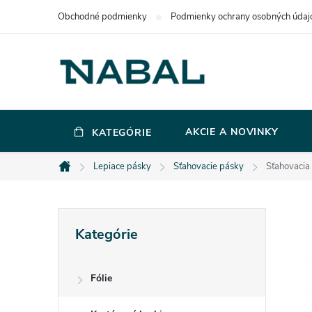
Prejsť
Obchodné podmienky
Podmienky ochrany osobných údaj
na
obsah
AKCIE A NOVINKY
KATEGÓRIE
Lepiace pásky
Sťahovacie pásky
Sťahovacia
Domov
B
Preskočiť
Kategórie
kategórie
o
Fólie
č