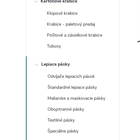
Kartónové krabice
n
Klopové krabice
ý
Krabice - paletový predaj
p
Poštové a zásielkové krabice
Tubusy
a
Lepiace pásky
n
Odvíjače lepiacich pások
e
Štandardné lepiace pásky
l
Maliarske a maskovacie pásky
Obojstranné pásky
Textilné pásky
Špeciálne pásky