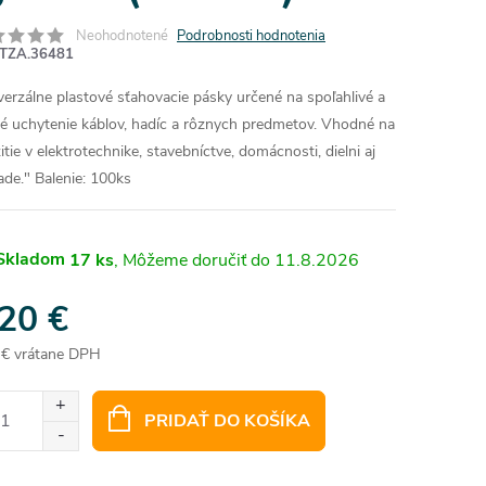
Neohodnotené
Podrobnosti hodnotenia
TZA.36481
verzálne plastové sťahovacie pásky určené na spoľahlivé a
é uchytenie káblov, hadíc a rôznych predmetov. Vhodné na
tie v elektrotechnike, stavebníctve, domácnosti, dielni aj
ade."
Balenie: 100ks
Skladom
17 ks
11.8.2026
,20 €
 € vrátane DPH
otková
:
PRIDAŤ DO KOŠÍKA