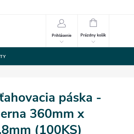
NÁKUPNÝ
KOŠÍK
Prázdny košík
Prihlásenie
TY
ťahovacia páska -
ierna 360mm x
,8mm (100KS)