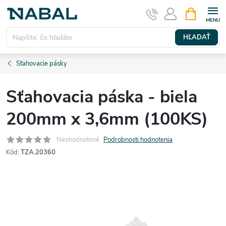
Prejsť
NÁKUPN
KOŠÍK
na
obsah
HĽADAŤ
Sťahovacie pásky
Sťahovacia páska - biela
200mm x 3,6mm (100KS)
Neohodnotené
Podrobnosti hodnotenia
Kód:
TZA.20360