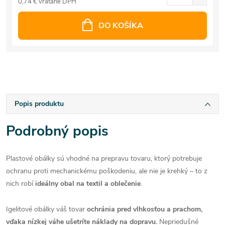
0,74 € vrátane DPH
DO KOŠÍKA
Popis produktu
Podrobný popis
Plastové obálky sú vhodné na prepravu tovaru, ktorý potrebuje
ochranu proti mechanickému poškodeniu, ale nie je krehký – to z
nich robí
ideálny obal na textil a oblečenie
.
Igelitové obálky váš tovar
ochránia pred vlhkosťou a prachom,
vďaka nízkej váhe ušetríte náklady na dopravu.
Nepriedušné