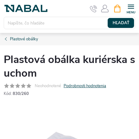
Prejsť
NÁKUPN
KOŠÍK
na
obsah
HĽADAŤ
Plastové obálky
Plastová obálka kuriérska s
uchom
Neohodnotené
Podrobnosti hodnotenia
Kód:
830/260