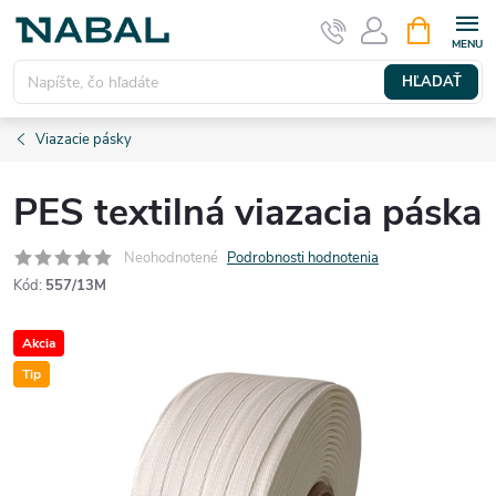
Prejsť
NÁKUPN
KOŠÍK
na
obsah
HĽADAŤ
Viazacie pásky
PES textilná viazacia páska
Neohodnotené
Podrobnosti hodnotenia
Kód:
557/13M
Akcia
Tip