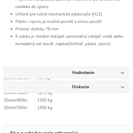
navlieka do spony
Určené pre ručné mechanické páskovače (H21)
Pásku i sponu je možné povoliť a znovu použiť
Priemer dutinky 76 mm
K páske je vhodné dokúpiť samostatný odvíjač-vozík alebo
kompletný set (vozík, napínač/strihač, páska, spony)
Pevnosť v ťahu:
Hodnotenie
13mm/1100m
450 kg
16mm/850m
540 kg
Diskusia
19mm/500m
1275 kg
25mm/400m
1300 kg
32mm/300m
1450 kg