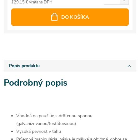
129,15 € vrátane DPH
DO KOŠÍKA
Popis produktu
Podrobný popis
Vhodná na použitie s drôtenou sponou
(galvanizovanou/fosfátovanou)
Vysoká pevnosť v ťahu
Príjemná manipulácia, páska je mäkká a ohybná, dobre sa