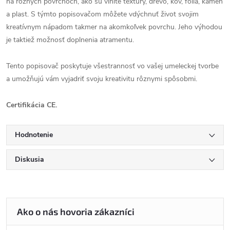
na rôznych povrchoch, ako sú vlnité textúry, drevo, kov, fólia, kameň
a plast. S týmto popisovačom môžete vdýchnuť život svojim
kreatívnym nápadom takmer na akomkoľvek povrchu. Jeho výhodou
je taktiež možnosť doplnenia atramentu.
Tento popisovač poskytuje všestrannosť vo vašej umeleckej tvorbe
a umožňujú vám vyjadriť svoju kreativitu rôznymi spôsobmi.
Certifikácia CE.
Hodnotenie
Diskusia