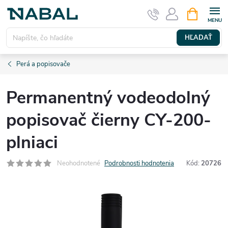
Prejsť
NÁKUPN
KOŠÍK
na
obsah
HĽADAŤ
Perá a popisovače
Permanentný vodeodolný
popisovač čierny CY-200-
plniaci
Neohodnotené
Podrobnosti hodnotenia
Kód:
20726