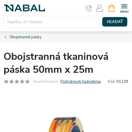
Prejsť
NÁKUPN
KOŠÍK
na
obsah
HĽADAŤ
Obojstranné pásky
Obojstranná tkaninová
páska 50mm x 25m
Neohodnotené
Podrobnosti hodnotenia
Kód:
01139