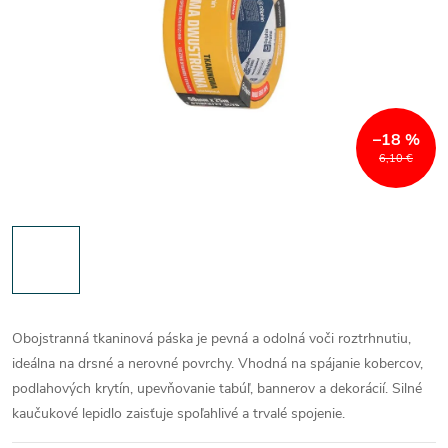
–18 %
6,10 €
Obojstranná tkaninová páska je pevná a odolná voči roztrhnutiu,
ideálna na drsné a nerovné povrchy. Vhodná na spájanie kobercov,
podlahových krytín, upevňovanie tabúľ, bannerov a dekorácií. Silné
kaučukové lepidlo zaisťuje spoľahlivé a trvalé spojenie.