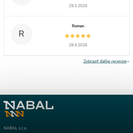
29.5.2026
Roman
R
28.4.2026
Zobraziť ďalšie recenzie
Z
á
p
NABAL s.r.o.