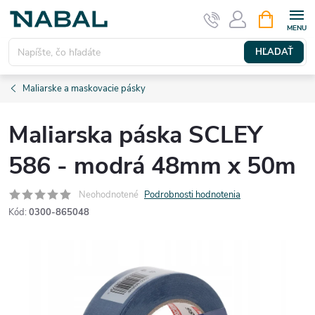
Prejsť
NÁKUPN
KOŠÍK
na
obsah
HĽADAŤ
Maliarske a maskovacie pásky
Maliarska páska SCLEY
586 - modrá 48mm x 50m
Neohodnotené
Podrobnosti hodnotenia
Kód:
0300-865048