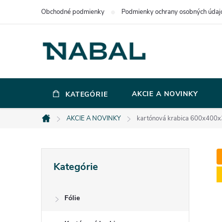
Prejsť
Obchodné podmienky
Podmienky ochrany osobných údaj
na
obsah
AKCIE A NOVINKY
KATEGÓRIE
AKCIE A NOVINKY
kartónová krabica 600x40
Domov
B
Preskočiť
Kategórie
kategórie
o
Fólie
č