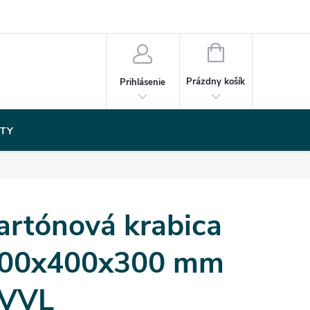
NÁKUPNÝ
KOŠÍK
Prázdny košík
Prihlásenie
TY
artónová krabica
00x400x300 mm
VVL