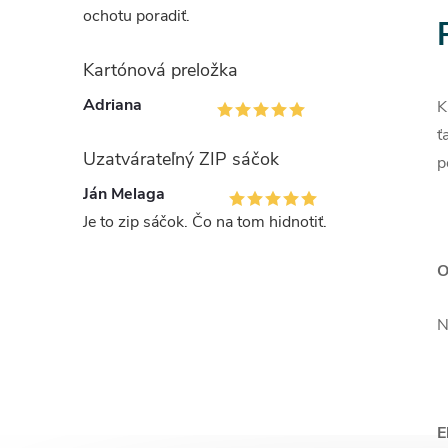
ochotu poradiť.
Kartónová preložka
Adriana
K
ť
Uzatvárateľný ZIP sáčok
p
Ján Melaga
Je to zip sáčok. Čo na tom hidnotiť.
O
N
E