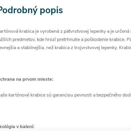
Podrobný popis
artónová krabica je vyrobená z päťvrstvovej lepenky a je určená 
ažších predmetov, kde hrozí pretrhnutie a poškodenie krabice. P
evnejšia a stabilnejšia, než krabica z trojvrstvovej lepenky. Kra
chrana na prvom mieste:
aše kartónové krabice sú garanciou pevnosti a bezpečného doda
kológia v balení: