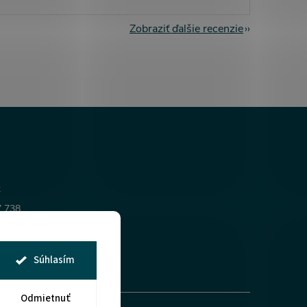
Zobraziť ďalšie recenzie
k
7 738
l
al
Súhlasím
Odmietnuť