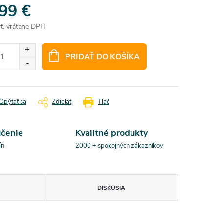
,99 €
 € vrátane DPH
otková
:
PRIDAŤ DO KOŠÍKA
Opýtať sa
Zdieľať
Tlač
učenie
Kvalitné produkty
ín
2000 + spokojných zákazníkov
DISKUSIA