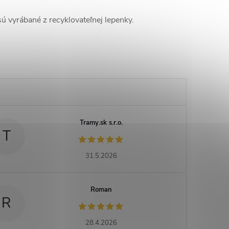
sú vyrábané z recyklovateľnej lepenky.
Tramy.sk s.r.o.
T
31.5.2026
Roman
R
28.4.2026