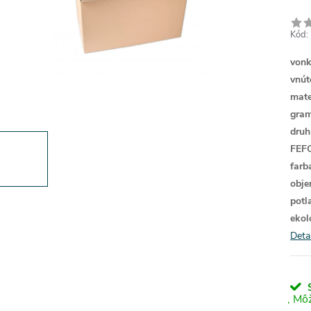
Kód:
vonk
vnút
mate
gram
druh
FEF
farb
obje
potl
ekol
Deta
S