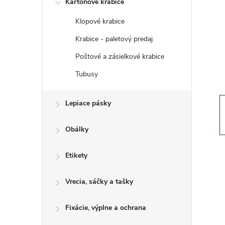
Kartónové krabice
n
Klopové krabice
ý
Krabice - paletový predaj
p
Poštové a zásielkové krabice
Tubusy
a
Lepiace pásky
n
e
Obálky
l
Etikety
Vrecia, sáčky a tašky
Fixácie, výplne a ochrana