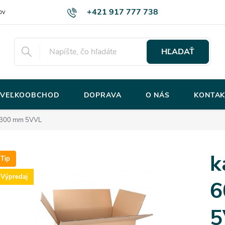
+421 917 777 738
ov
HĽADAŤ
VEĽKOOBCHOD
DOPRAVA
O NÁS
KONTAK
0x300 mm 5VVL
k
Tip
Výpredaj
6
5