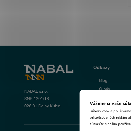
Z
á
Odkazy
p
Blog
O nás
ä
NABAL s.r.o.
Napíšte nám
SNP 1201/18
Vážime si vaše sú
t
026 01 Dolný Kubín
Súbory cookie používame 
prispôsobených reklám al
i
súhlasíte s naším použív