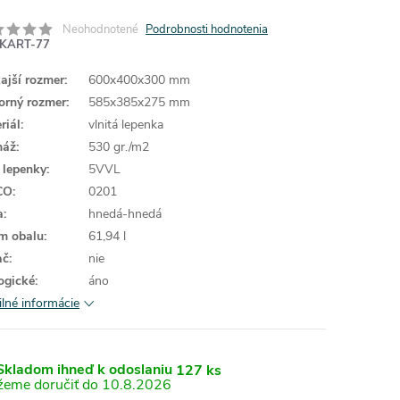
Neohodnotené
Podrobnosti hodnotenia
KART-77
ajší rozmer:
600x400x300 mm
orný rozmer:
585x385x275 mm
riál:
vlnitá lepenka
áž:
530 gr./m2
 lepenky:
5VVL
CO:
0201
a:
hnedá-hnedá
m obalu:
61,94 l
ač:
nie
ogické:
áno
ilné informácie
kladom ihneď k odoslaniu
127 ks
10.8.2026