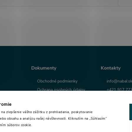
Dokumenty
Kontakty
Obchodné podmienky
info@nabal.s
Ochrana osobných údajov
+421 917 77
Odstúpenie od zmluvy
Youtube Naba
kromie
Reklamačný poriadok
Facebook Nab
na zlepšenie vášho zážitku z prehliadania, poskytovanie
Reklamačný protokol
ebo obsahu a analýzu našej návštevnosti. Kliknutím na „Súhlasím“
aním súborov cookie.