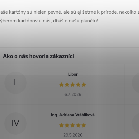
aše kartóny sú nielen pevné, ale sú aj šetrné k prírode, nakoľko 
ýberom kartónov u nás, dbáš o našu planétu!
Libor
L
6.7.2026
Ing. Adriana Vrábliková
IV
29.5.2026