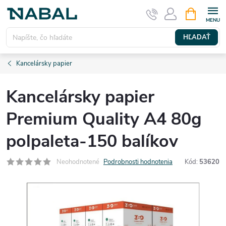
Prejsť
NÁKUPN
KOŠÍK
na
obsah
HĽADAŤ
Kancelársky papier
Kancelársky papier
Premium Quality A4 80g
polpaleta-150 balíkov
Neohodnotené
Podrobnosti hodnotenia
Kód:
53620