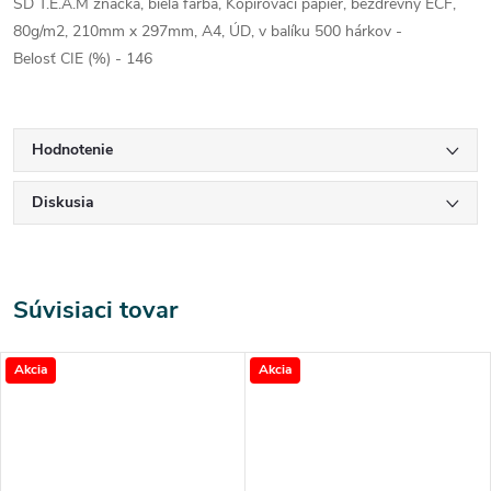
SD T.E.A.M značka, biela farba, Kopírovací papier, bezdrevný ECF,
80g/m2, 210mm x 297mm, A4, ÚD, v balíku 500 hárkov -
Belosť CIE (%) - 146
Hodnotenie
Diskusia
Súvisiaci tovar
Akcia
Akcia