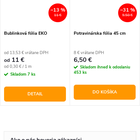
–13 %
–31 %
11 €
9,50 €
Bublinková fólia EKO
Potravinárska fólia 45 cm
od 13,53 € vrátane DPH
8 € vrátane DPH
11 €
6,50 €
od
Jednotková
od 0,30 € / 1 m
Skladom ihneď k odoslaniu
453 ks
cena:
Skladom
7 ks
DO KOŠÍKA
DETAIL