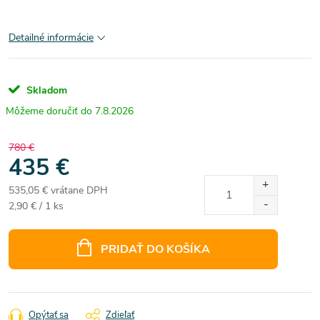
Detailné informácie
Skladom
7.8.2026
780 €
435 €
535,05 € vrátane DPH
Jednotková
2,90 € / 1 ks
cena:
PRIDAŤ DO KOŠÍKA
Opýtať sa
Zdieľať