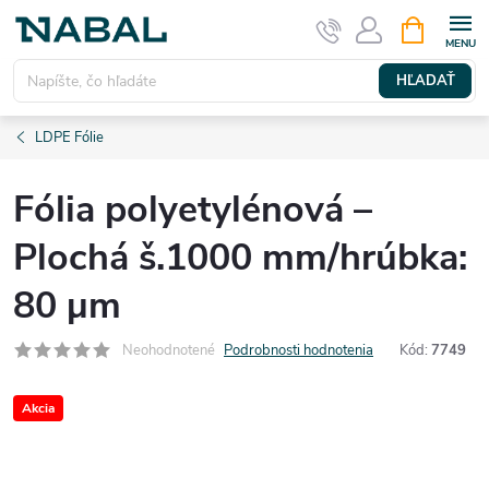
Prejsť
NÁKUPN
KOŠÍK
na
obsah
HĽADAŤ
LDPE Fólie
Fólia polyetylénová –
Plochá š.1000 mm/hrúbka:
80 µm
Neohodnotené
Podrobnosti hodnotenia
Kód:
7749
Akcia