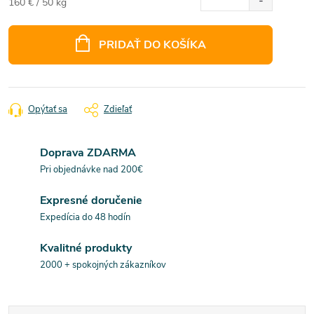
Jednotková
160 € / 50 kg
cena:
PRIDAŤ DO KOŠÍKA
Opýtať sa
Zdieľať
Doprava ZDARMA
Pri objednávke nad 200€
Expresné doručenie
Expedícia do 48 hodín
Kvalitné produkty
2000 + spokojných zákazníkov