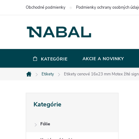
Prejsť
Obchodné podmienky
Podmienky ochrany osobných údaj
na
obsah
AKCIE A NOVINKY
KATEGÓRIE
Etikety
Etikety cenové 16x23 mm Motex žlté sign
Domov
B
Preskočiť
Kategórie
kategórie
o
Fólie
č