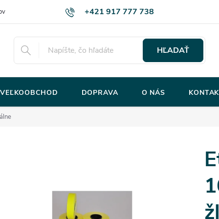
+421 917 777 738
ov
HĽADAŤ
VEĽKOOBCHOD
DOPRAVA
O NÁS
KONTAK
álne
E
1
ž