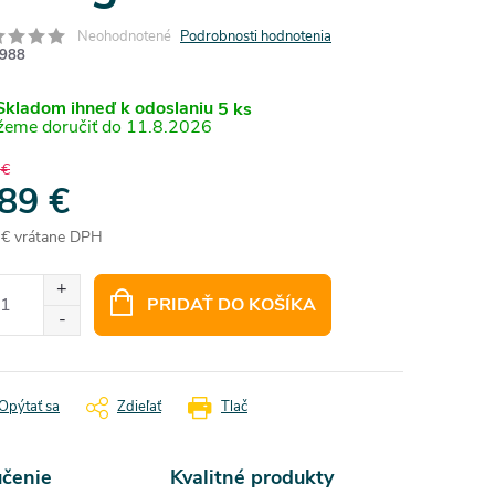
Neohodnotené
Podrobnosti hodnotenia
988
kladom ihneď k odoslaniu
5 ks
11.8.2026
 €
,89 €
 € vrátane DPH
otková
:
PRIDAŤ DO KOŠÍKA
Opýtať sa
Zdieľať
Tlač
učenie
Kvalitné produkty