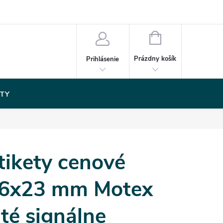
NÁKUPNÝ
KOŠÍK
Prázdny košík
Prihlásenie
TY
tikety cenové
6x23 mm Motex
lté signálne