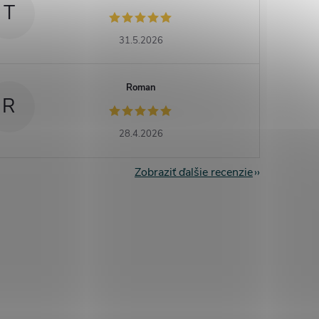
T
31.5.2026
Roman
R
28.4.2026
Zobraziť ďalšie recenzie