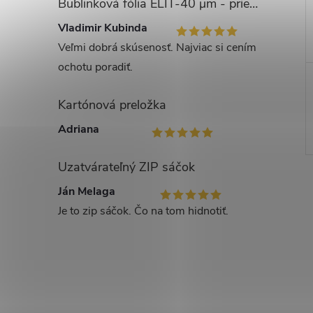
Bublinková fólia ELIT-40 μm - priemer bubliny 1cm
Vladimir Kubinda
Veľmi dobrá skúsenosť. Najviac si cením
ochotu poradiť.
Kartónová preložka
Adriana
Uzatvárateľný ZIP sáčok
Ján Melaga
Je to zip sáčok. Čo na tom hidnotiť.