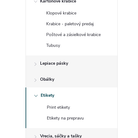
Kartónové krabice
n
Klopové krabice
ý
Krabice - paletový predaj
p
Poštové a zásielkové krabice
Tubusy
a
Lepiace pásky
n
e
Obálky
l
Etikety
Print etikety
Etikety na prepravu
Vrecia, sáčky a tašky