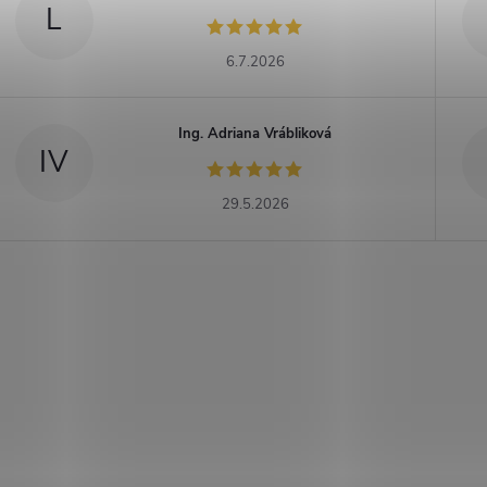
L
6.7.2026
Ing. Adriana Vrábliková
IV
29.5.2026