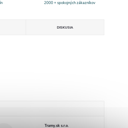
ín
2000 + spokojných zákazníkov
DISKUSIA
Tramy.sk s.r.o.