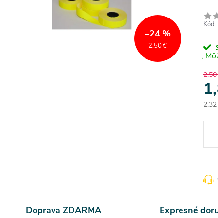
Kód:
–24 %
2,50 €
S
2,50
1
2,32
Jedn
cena
Doprava ZDARMA
Expresné dor